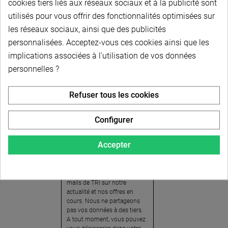
cookies tiers liés aux réseaux sociaux et à la publicité sont
utilisés pour vous offrir des fonctionnalités optimisées sur
les réseaux sociaux, ainsi que des publicités
personnalisées. Acceptez-vous ces cookies ainsi que les
implications associées à l'utilisation de vos données
personnelles ?
Newsletter
Refuser tous les cookies
Pour recevoir notre
newsletter, nous vous
Configurer
invitons à créer votre espace
client (cliquez sur « Compte »
Accepter
en haut à droite de la page) et
cliquer sur « oui » pour vous
abonner. En vous inscrivant,
vous acceptez de recevoir des
mails de TRI sur notre
actualité et nos offres en
cours. Nous ne partageons
pas vos données à des tiers.
A tout moment, vous pouvez