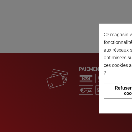
Ce magasin vo
fonctionnalité
aux réseaux so
optimisées su
ces cookies a
PAIEMENT SÉCURISÉ
?
Refuser
coo