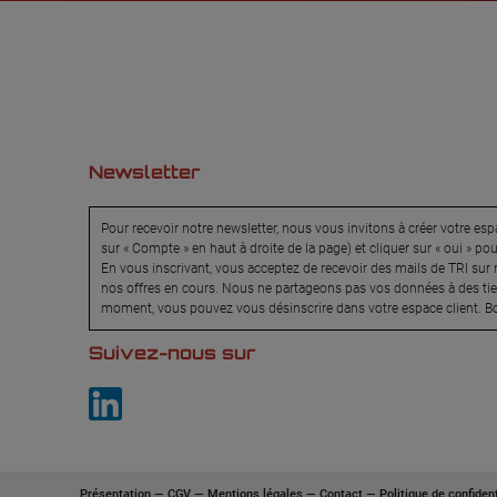
Newsletter
Pour recevoir notre newsletter, nous vous invitons à créer votre espa
sur « Compte » en haut à droite de la page) et cliquer sur « oui » po
En vous inscrivant, vous acceptez de recevoir des mails de TRI sur n
nos offres en cours. Nous ne partageons pas vos données à des tier
moment, vous pouvez vous désinscrire dans votre espace client. Bo
Suivez-nous sur
Présentation
—
CGV
—
Mentions légales
—
Contact
—
Politique de confident