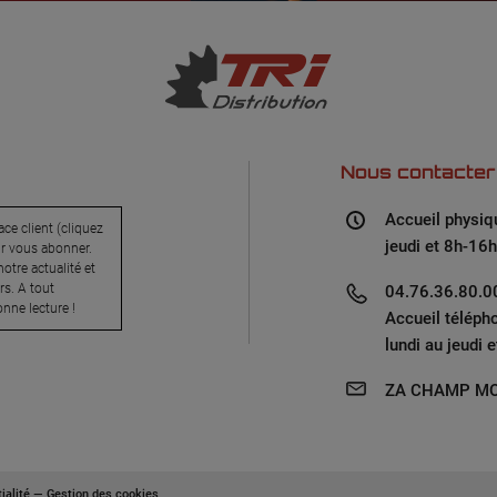
Nous contacter
Accueil physiq
ce client (cliquez
jeudi et 8h-16h
ur vous abonner.
otre actualité et
s. A tout
04.76.36.80.00
nne lecture !
Accueil téléph
lundi au jeudi 
ZA CHAMP MO
ialité
—
Gestion des cookies