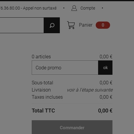
76.36.80.00 - Appel non surtaxé
•
Compte
•
Panier
0
0 articles
0,00 €
ok
Sous-total
0,00 €
Livraison
voir à l'étape suivante
Taxes incluses
0,00 €
Total TTC
0,00 €
Commander