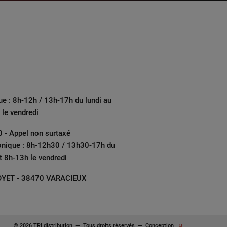
ue : 8h-12h / 13h-17h du lundi au
 le vendredi
 - Appel non surtaxé
onique : 8h-12h30 / 13h30-17h du
et 8h-13h le vendredi
YET - 38470 VARACIEUX
© 2026 TRI distribution
—
Tous droits réservés
—
Conception