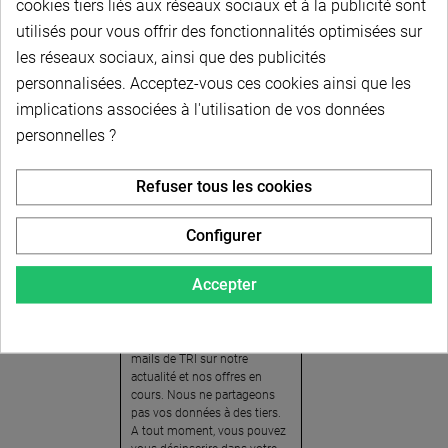
cookies tiers liés aux réseaux sociaux et à la publicité sont
utilisés pour vous offrir des fonctionnalités optimisées sur
les réseaux sociaux, ainsi que des publicités
personnalisées. Acceptez-vous ces cookies ainsi que les
implications associées à l'utilisation de vos données
personnelles ?
Newsletter
Refuser tous les cookies
Pour recevoir notre
newsletter, nous vous
Configurer
invitons à créer votre espace
client (cliquez sur « Compte »
Accepter
en haut à droite de la page) et
cliquer sur « oui » pour vous
abonner. En vous inscrivant,
vous acceptez de recevoir des
mails de TRI sur notre
actualité et nos offres en
cours. Nous ne partageons
pas vos données à des tiers.
A tout moment, vous pouvez