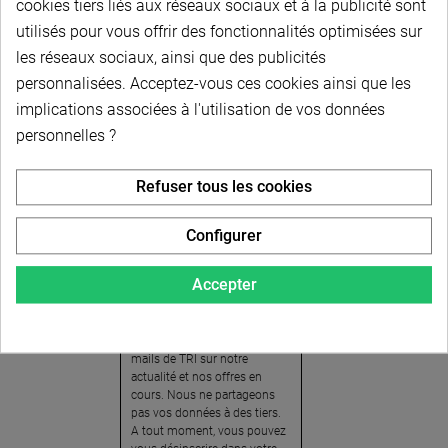
cookies tiers liés aux réseaux sociaux et à la publicité sont
utilisés pour vous offrir des fonctionnalités optimisées sur
les réseaux sociaux, ainsi que des publicités
personnalisées. Acceptez-vous ces cookies ainsi que les
implications associées à l'utilisation de vos données
personnelles ?
Newsletter
Refuser tous les cookies
Pour recevoir notre
newsletter, nous vous
Configurer
invitons à créer votre espace
client (cliquez sur « Compte »
Accepter
en haut à droite de la page) et
cliquer sur « oui » pour vous
abonner. En vous inscrivant,
vous acceptez de recevoir des
mails de TRI sur notre
actualité et nos offres en
cours. Nous ne partageons
pas vos données à des tiers.
A tout moment, vous pouvez