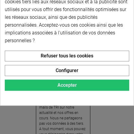
cookies tiers liés aux réseaux sociaux et à la publicité sont
utilisés pour vous offrir des fonctionnalités optimisées sur
les réseaux sociaux, ainsi que des publicités
personnalisées. Acceptez-vous ces cookies ainsi que les
implications associées à l'utilisation de vos données
personnelles ?
Newsletter
Refuser tous les cookies
Pour recevoir notre
newsletter, nous vous
Configurer
invitons à créer votre espace
client (cliquez sur « Compte »
Accepter
en haut à droite de la page) et
cliquer sur « oui » pour vous
abonner. En vous inscrivant,
vous acceptez de recevoir des
mails de TRI sur notre
actualité et nos offres en
cours. Nous ne partageons
pas vos données à des tiers.
A tout moment, vous pouvez