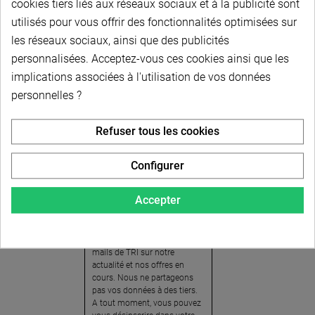
cookies tiers liés aux réseaux sociaux et à la publicité sont
utilisés pour vous offrir des fonctionnalités optimisées sur
les réseaux sociaux, ainsi que des publicités
personnalisées. Acceptez-vous ces cookies ainsi que les
implications associées à l'utilisation de vos données
personnelles ?
Newsletter
Refuser tous les cookies
Pour recevoir notre
newsletter, nous vous
Configurer
invitons à créer votre espace
client (cliquez sur « Compte »
Accepter
en haut à droite de la page) et
cliquer sur « oui » pour vous
abonner. En vous inscrivant,
vous acceptez de recevoir des
mails de TRI sur notre
actualité et nos offres en
cours. Nous ne partageons
pas vos données à des tiers.
A tout moment, vous pouvez