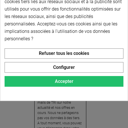
cookies tiers liés aux réseaux sociaux et à la publicité sont
utilisés pour vous offrir des fonctionnalités optimisées sur
les réseaux sociaux, ainsi que des publicités
personnalisées. Acceptez-vous ces cookies ainsi que les
implications associées à l'utilisation de vos données
personnelles ?
Newsletter
Refuser tous les cookies
Pour recevoir notre
newsletter, nous vous
Configurer
invitons à créer votre espace
client (cliquez sur « Compte »
Accepter
en haut à droite de la page) et
cliquer sur « oui » pour vous
abonner. En vous inscrivant,
vous acceptez de recevoir des
mails de TRI sur notre
actualité et nos offres en
cours. Nous ne partageons
pas vos données à des tiers.
A tout moment, vous pouvez