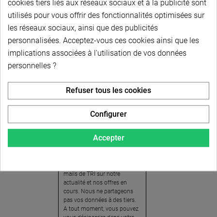
cookies tiers liés aux réseaux sociaux et à la publicité sont
utilisés pour vous offrir des fonctionnalités optimisées sur
les réseaux sociaux, ainsi que des publicités
personnalisées. Acceptez-vous ces cookies ainsi que les
implications associées à l'utilisation de vos données
personnelles ?
Newsletter
Refuser tous les cookies
Pour recevoir notre
newsletter, nous vous
Configurer
invitons à créer votre espace
client (cliquez sur « Compte »
Accepter
en haut à droite de la page) et
cliquer sur « oui » pour vous
abonner. En vous inscrivant,
vous acceptez de recevoir des
mails de TRI sur notre
actualité et nos offres en
cours. Nous ne partageons
pas vos données à des tiers.
A tout moment, vous pouvez