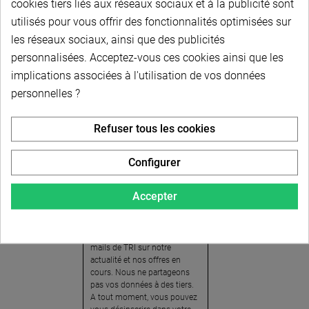
cookies tiers liés aux réseaux sociaux et à la publicité sont
utilisés pour vous offrir des fonctionnalités optimisées sur
les réseaux sociaux, ainsi que des publicités
personnalisées. Acceptez-vous ces cookies ainsi que les
implications associées à l'utilisation de vos données
personnelles ?
Newsletter
Refuser tous les cookies
Pour recevoir notre
newsletter, nous vous
Configurer
invitons à créer votre espace
client (cliquez sur « Compte »
Accepter
en haut à droite de la page) et
cliquer sur « oui » pour vous
abonner. En vous inscrivant,
vous acceptez de recevoir des
mails de TRI sur notre
actualité et nos offres en
cours. Nous ne partageons
pas vos données à des tiers.
A tout moment, vous pouvez