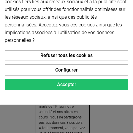
cookies tiers liés aux réseaux sociaux et à la publicité sont
utilisés pour vous offrir des fonctionnalités optimisées sur
les réseaux sociaux, ainsi que des publicités
personnalisées. Acceptez-vous ces cookies ainsi que les
implications associées à l'utilisation de vos données
personnelles ?
Newsletter
Refuser tous les cookies
Pour recevoir notre
newsletter, nous vous
Configurer
invitons à créer votre espace
client (cliquez sur « Compte »
Accepter
en haut à droite de la page) et
cliquer sur « oui » pour vous
abonner. En vous inscrivant,
vous acceptez de recevoir des
mails de TRI sur notre
actualité et nos offres en
cours. Nous ne partageons
pas vos données à des tiers.
A tout moment, vous pouvez