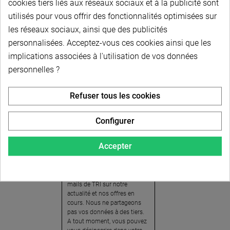
cookies tiers liés aux réseaux sociaux et à la publicité sont
utilisés pour vous offrir des fonctionnalités optimisées sur
les réseaux sociaux, ainsi que des publicités
personnalisées. Acceptez-vous ces cookies ainsi que les
implications associées à l'utilisation de vos données
personnelles ?
Newsletter
Refuser tous les cookies
Pour recevoir notre
newsletter, nous vous
Configurer
invitons à créer votre espace
client (cliquez sur « Compte »
Accepter
en haut à droite de la page) et
cliquer sur « oui » pour vous
abonner. En vous inscrivant,
vous acceptez de recevoir des
mails de TRI sur notre
actualité et nos offres en
cours. Nous ne partageons
pas vos données à des tiers.
A tout moment, vous pouvez