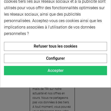
cookies tiers liés aux réseaux sociaux et à la publicité sont
utilisés pour vous offrir des fonctionnalités optimisées sur
les réseaux sociaux, ainsi que des publicités
personnalisées. Acceptez-vous ces cookies ainsi que les
implications associées à l'utilisation de vos données
personnelles ?
Newsletter
Refuser tous les cookies
Pour recevoir notre
newsletter, nous vous
Configurer
invitons à créer votre espace
client (cliquez sur « Compte »
Accepter
en haut à droite de la page) et
cliquer sur « oui » pour vous
abonner. En vous inscrivant,
vous acceptez de recevoir des
mails de TRI sur notre
actualité et nos offres en
cours. Nous ne partageons
pas vos données à des tiers.
A tout moment, vous pouvez