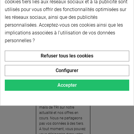
cookies tiers liés aux réseaux sociaux et à la publicité sont
utilisés pour vous offrir des fonctionnalités optimisées sur
les réseaux sociaux, ainsi que des publicités
personnalisées. Acceptez-vous ces cookies ainsi que les
implications associées à l'utilisation de vos données
personnelles ?
Newsletter
Refuser tous les cookies
Pour recevoir notre
newsletter, nous vous
Configurer
invitons à créer votre espace
client (cliquez sur « Compte »
Accepter
en haut à droite de la page) et
cliquer sur « oui » pour vous
abonner. En vous inscrivant,
vous acceptez de recevoir des
mails de TRI sur notre
actualité et nos offres en
cours. Nous ne partageons
pas vos données à des tiers.
A tout moment, vous pouvez