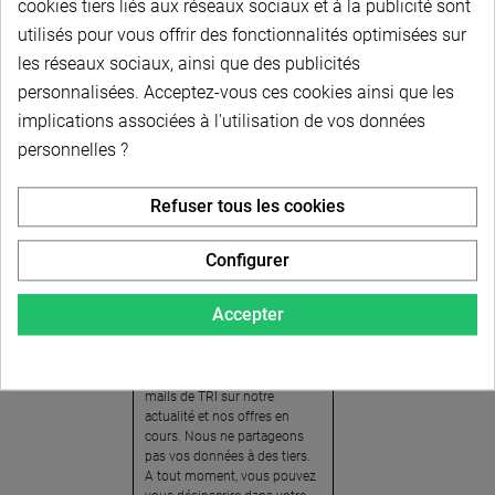
cookies tiers liés aux réseaux sociaux et à la publicité sont
utilisés pour vous offrir des fonctionnalités optimisées sur
les réseaux sociaux, ainsi que des publicités
personnalisées. Acceptez-vous ces cookies ainsi que les
implications associées à l'utilisation de vos données
personnelles ?
Newsletter
Refuser tous les cookies
Pour recevoir notre
newsletter, nous vous
Configurer
invitons à créer votre espace
client (cliquez sur « Compte »
Accepter
en haut à droite de la page) et
cliquer sur « oui » pour vous
abonner. En vous inscrivant,
vous acceptez de recevoir des
mails de TRI sur notre
actualité et nos offres en
cours. Nous ne partageons
pas vos données à des tiers.
A tout moment, vous pouvez