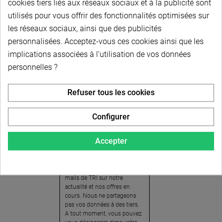
cookies tiers liés aux réseaux sociaux et à la publicité sont
utilisés pour vous offrir des fonctionnalités optimisées sur
les réseaux sociaux, ainsi que des publicités
personnalisées. Acceptez-vous ces cookies ainsi que les
implications associées à l'utilisation de vos données
personnelles ?
Newsletter
Refuser tous les cookies
Pour recevoir notre
newsletter, nous vous
Configurer
invitons à créer votre espace
client (cliquez sur « Compte »
Accepter
en haut à droite de la page) et
cliquer sur « oui » pour vous
abonner. En vous inscrivant,
vous acceptez de recevoir des
mails de TRI sur notre
actualité et nos offres en
cours. Nous ne partageons
pas vos données à des tiers.
A tout moment, vous pouvez