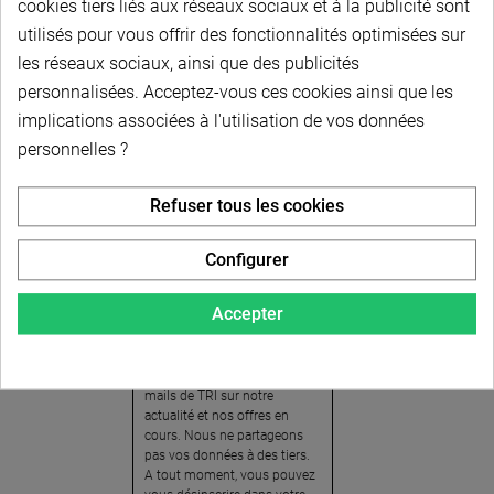
cookies tiers liés aux réseaux sociaux et à la publicité sont
utilisés pour vous offrir des fonctionnalités optimisées sur
les réseaux sociaux, ainsi que des publicités
personnalisées. Acceptez-vous ces cookies ainsi que les
implications associées à l'utilisation de vos données
personnelles ?
Newsletter
Refuser tous les cookies
Pour recevoir notre
newsletter, nous vous
Configurer
invitons à créer votre espace
client (cliquez sur « Compte »
Accepter
en haut à droite de la page) et
cliquer sur « oui » pour vous
abonner. En vous inscrivant,
vous acceptez de recevoir des
mails de TRI sur notre
actualité et nos offres en
cours. Nous ne partageons
pas vos données à des tiers.
A tout moment, vous pouvez