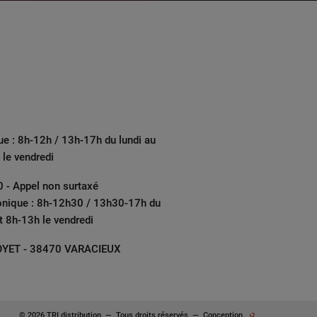
ue : 8h-12h / 13h-17h du lundi au
 le vendredi
 - Appel non surtaxé
onique : 8h-12h30 / 13h30-17h du
et 8h-13h le vendredi
YET - 38470 VARACIEUX
© 2026 TRI distribution
—
Tous droits réservés
—
Conception