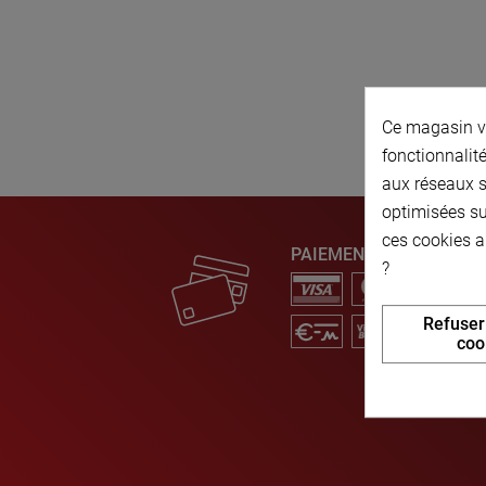
Ce magasin vo
fonctionnalité
aux réseaux so
optimisées su
ces cookies a
PAIEMENT SÉCURISÉ
?
Refuser
coo