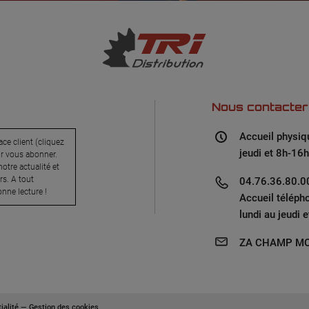
Nous contacter
Accueil physiq
ce client (cliquez
jeudi et 8h-16h
ur vous abonner.
otre actualité et
s. A tout
04.76.36.80.00
nne lecture !
Accueil téléph
lundi au jeudi 
ZA CHAMP MO
ialité
—
Gestion des cookies