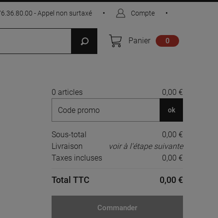
76.36.80.00 - Appel non surtaxé
•
Compte
•
Panier
0
0 articles
0,00 €
ok
Sous-total
0,00 €
Livraison
voir à l'étape suivante
Taxes incluses
0,00 €
Total TTC
0,00 €
Commander