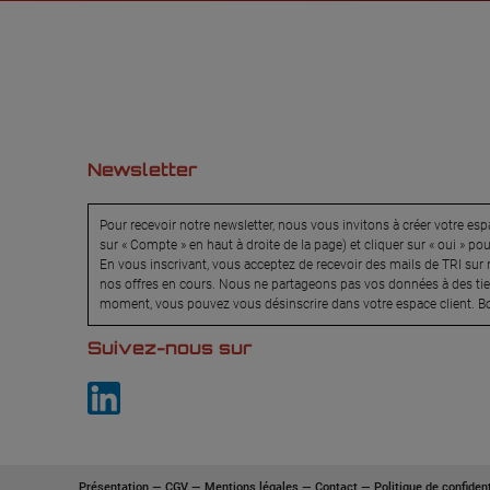
Newsletter
Pour recevoir notre newsletter, nous vous invitons à créer votre espa
sur « Compte » en haut à droite de la page) et cliquer sur « oui » po
En vous inscrivant, vous acceptez de recevoir des mails de TRI sur n
nos offres en cours. Nous ne partageons pas vos données à des tier
moment, vous pouvez vous désinscrire dans votre espace client. Bo
Suivez-nous sur
Présentation
—
CGV
—
Mentions légales
—
Contact
—
Politique de confident