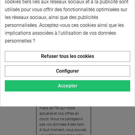
cookies tiers liés aux réseaux sociaux et à la publicité sont
utilisés pour vous offrir des fonctionnalités optimisées sur
les réseaux sociaux, ainsi que des publicités
personnalisées. Acceptez-vous ces cookies ainsi que les
implications associées à l'utilisation de vos données
personnelles ?
Newsletter
Refuser tous les cookies
Pour recevoir notre
newsletter, nous vous
Configurer
invitons à créer votre espace
client (cliquez sur « Compte »
Accepter
en haut à droite de la page) et
cliquer sur « oui » pour vous
abonner. En vous inscrivant,
vous acceptez de recevoir des
mails de TRI sur notre
actualité et nos offres en
cours. Nous ne partageons
pas vos données à des tiers.
A tout moment, vous pouvez