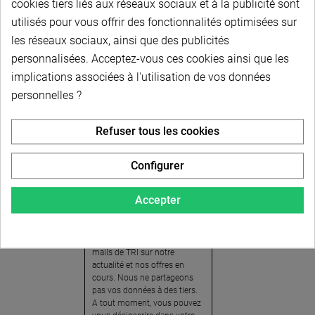
cookies tiers liés aux réseaux sociaux et à la publicité sont
utilisés pour vous offrir des fonctionnalités optimisées sur
les réseaux sociaux, ainsi que des publicités
personnalisées. Acceptez-vous ces cookies ainsi que les
implications associées à l'utilisation de vos données
personnelles ?
Newsletter
Refuser tous les cookies
Pour recevoir notre
newsletter, nous vous
Configurer
invitons à créer votre espace
client (cliquez sur « Compte »
Accepter
en haut à droite de la page) et
cliquer sur « oui » pour vous
abonner. En vous inscrivant,
vous acceptez de recevoir des
mails de TRI sur notre
actualité et nos offres en
cours. Nous ne partageons
pas vos données à des tiers.
A tout moment, vous pouvez