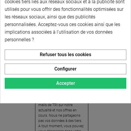
cookies tiers liés aux réseaux sociaux et à la publicité sont
utilisés pour vous offrir des fonctionnalités optimisées sur
les réseaux sociaux, ainsi que des publicités
personnalisées. Acceptez-vous ces cookies ainsi que les
implications associées à l'utilisation de vos données
personnelles ?
Newsletter
Refuser tous les cookies
Pour recevoir notre
newsletter, nous vous
Configurer
invitons à créer votre espace
client (cliquez sur « Compte »
Accepter
en haut à droite de la page) et
cliquer sur « oui » pour vous
abonner. En vous inscrivant,
vous acceptez de recevoir des
mails de TRI sur notre
actualité et nos offres en
cours. Nous ne partageons
pas vos données à des tiers.
A tout moment, vous pouvez