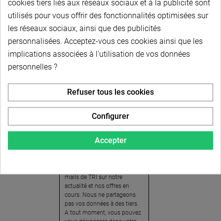
cookies tiers liés aux réseaux sociaux et à la publicité sont
utilisés pour vous offrir des fonctionnalités optimisées sur
les réseaux sociaux, ainsi que des publicités
personnalisées. Acceptez-vous ces cookies ainsi que les
implications associées à l'utilisation de vos données
personnelles ?
Newsletter
Refuser tous les cookies
Pour recevoir notre
newsletter, nous vous
Configurer
invitons à créer votre espace
client (cliquez sur « Compte »
Accepter
en haut à droite de la page) et
cliquer sur « oui » pour vous
abonner. En vous inscrivant,
vous acceptez de recevoir des
mails de TRI sur notre
actualité et nos offres en
cours. Nous ne partageons
pas vos données à des tiers.
A tout moment, vous pouvez