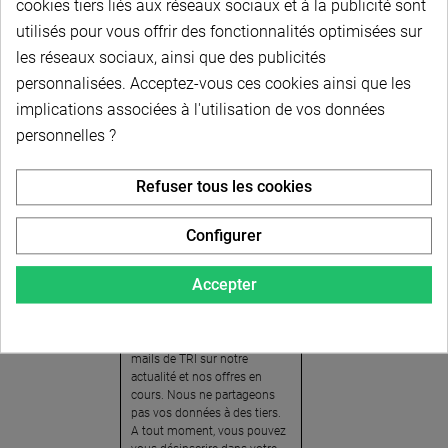
cookies tiers liés aux réseaux sociaux et à la publicité sont
utilisés pour vous offrir des fonctionnalités optimisées sur
les réseaux sociaux, ainsi que des publicités
personnalisées. Acceptez-vous ces cookies ainsi que les
implications associées à l'utilisation de vos données
personnelles ?
Newsletter
Refuser tous les cookies
Pour recevoir notre
newsletter, nous vous
Configurer
invitons à créer votre espace
client (cliquez sur « Compte »
Accepter
en haut à droite de la page) et
cliquer sur « oui » pour vous
abonner. En vous inscrivant,
vous acceptez de recevoir des
mails de TRI sur notre
actualité et nos offres en
cours. Nous ne partageons
pas vos données à des tiers.
A tout moment, vous pouvez