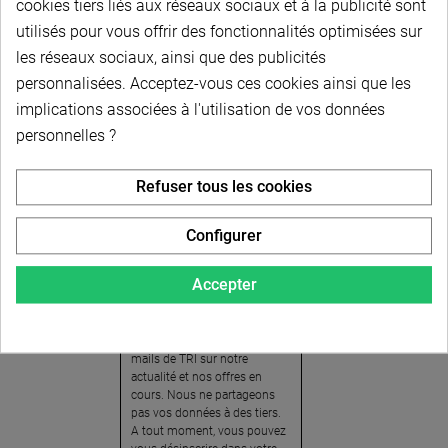
cookies tiers liés aux réseaux sociaux et à la publicité sont
utilisés pour vous offrir des fonctionnalités optimisées sur
les réseaux sociaux, ainsi que des publicités
personnalisées. Acceptez-vous ces cookies ainsi que les
implications associées à l'utilisation de vos données
personnelles ?
Newsletter
Refuser tous les cookies
Pour recevoir notre
newsletter, nous vous
Configurer
invitons à créer votre espace
client (cliquez sur « Compte »
Accepter
en haut à droite de la page) et
cliquer sur « oui » pour vous
abonner. En vous inscrivant,
vous acceptez de recevoir des
mails de TRI sur notre
actualité et nos offres en
cours. Nous ne partageons
pas vos données à des tiers.
A tout moment, vous pouvez