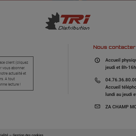
Nous contacter
Accueil physiq
ce client (cliquez
jeudi et 8h-16h
ur vous abonner.
otre actualité et
s. A tout
04.76.36.80.00
nne lecture !
Accueil téléph
lundi au jeudi 
ZA CHAMP MO
ialité
—
Gestion des cookies