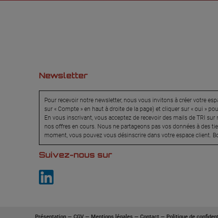
Newsletter
Pour recevoir notre newsletter, nous vous invitons à créer votre espa
sur « Compte » en haut à droite de la page) et cliquer sur « oui » po
En vous inscrivant, vous acceptez de recevoir des mails de TRI sur n
nos offres en cours. Nous ne partageons pas vos données à des tier
moment, vous pouvez vous désinscrire dans votre espace client. Bo
Suivez-nous sur
Présentation
—
CGV
—
Mentions légales
—
Contact
—
Politique de confident