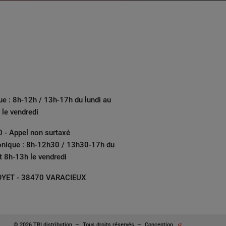
ue : 8h-12h / 13h-17h du lundi au
 le vendredi
 - Appel non surtaxé
onique : 8h-12h30 / 13h30-17h du
et 8h-13h le vendredi
YET - 38470 VARACIEUX
© 2026 TRI distribution
—
Tous droits réservés
—
Conception