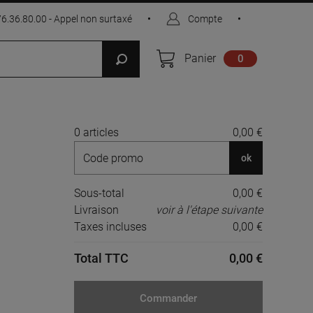
76.36.80.00 - Appel non surtaxé
•
Compte
•
Panier
0
0 articles
0,00 €
ok
Sous-total
0,00 €
Livraison
voir à l'étape suivante
Taxes incluses
0,00 €
Total TTC
0,00 €
Commander