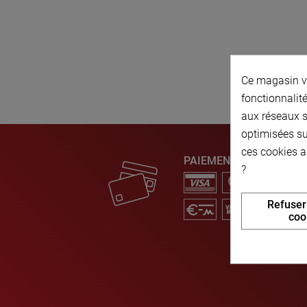
Ce magasin vo
fonctionnalité
aux réseaux so
optimisées su
ces cookies a
PAIEMENT SÉCURISÉ
?
Refuser
coo