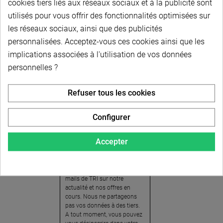
cookies tiers liés aux réseaux sociaux et à la publicité sont
utilisés pour vous offrir des fonctionnalités optimisées sur
les réseaux sociaux, ainsi que des publicités
personnalisées. Acceptez-vous ces cookies ainsi que les
implications associées à l'utilisation de vos données
personnelles ?
Newsletter
Refuser tous les cookies
Pour recevoir notre
newsletter, nous vous
Configurer
invitons à créer votre espace
client (cliquez sur « Compte »
Accepter
en haut à droite de la page) et
cliquer sur « oui » pour vous
abonner. En vous inscrivant,
vous acceptez de recevoir des
mails de TRI sur notre
actualité et nos offres en
cours. Nous ne partageons
pas vos données à des tiers.
A tout moment, vous pouvez