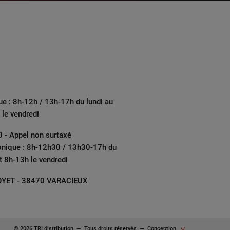
ue : 8h-12h / 13h-17h du lundi au
 le vendredi
 - Appel non surtaxé
onique : 8h-12h30 / 13h30-17h du
et 8h-13h le vendredi
YET - 38470 VARACIEUX
© 2026 TRI distribution
—
Tous droits réservés
—
Conception