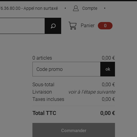
76.36.80.00 - Appel non surtaxé
•
Compte
•
Panier
0
0 articles
0,00 €
ok
Sous-total
0,00 €
Livraison
voir à l'étape suivante
Taxes incluses
0,00 €
Total TTC
0,00 €
Commander