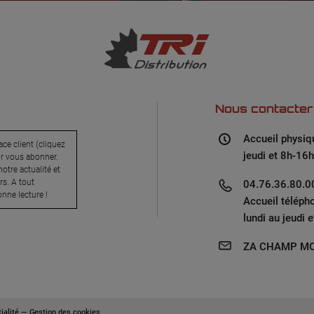
Nous contacter
Accueil physiq
ce client (cliquez
jeudi et 8h-16h
ur vous abonner.
otre actualité et
s. A tout
04.76.36.80.00
nne lecture !
Accueil téléph
lundi au jeudi 
ZA CHAMP MO
ialité
—
Gestion des cookies