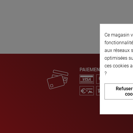
Ce magasin vo
fonctionnalité
aux réseaux so
optimisées su
ces cookies a
PAIEMENT SÉCURISÉ
?
Refuser
coo