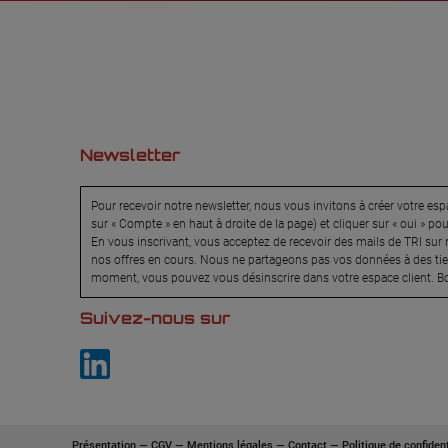
Newsletter
Pour recevoir notre newsletter, nous vous invitons à créer votre espa
sur « Compte » en haut à droite de la page) et cliquer sur « oui » po
En vous inscrivant, vous acceptez de recevoir des mails de TRI sur n
nos offres en cours. Nous ne partageons pas vos données à des tier
moment, vous pouvez vous désinscrire dans votre espace client. Bo
Suivez-nous sur
Présentation
—
CGV
—
Mentions légales
—
Contact
—
Politique de confident