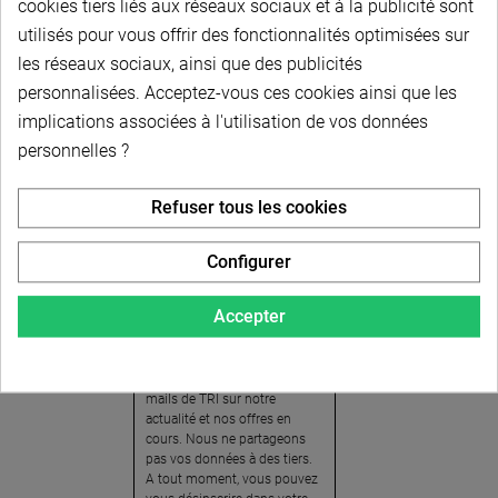
cookies tiers liés aux réseaux sociaux et à la publicité sont
utilisés pour vous offrir des fonctionnalités optimisées sur
les réseaux sociaux, ainsi que des publicités
personnalisées. Acceptez-vous ces cookies ainsi que les
implications associées à l'utilisation de vos données
personnelles ?
Newsletter
Refuser tous les cookies
Pour recevoir notre
newsletter, nous vous
Configurer
invitons à créer votre espace
client (cliquez sur « Compte »
Accepter
en haut à droite de la page) et
cliquer sur « oui » pour vous
abonner. En vous inscrivant,
vous acceptez de recevoir des
mails de TRI sur notre
actualité et nos offres en
cours. Nous ne partageons
pas vos données à des tiers.
A tout moment, vous pouvez