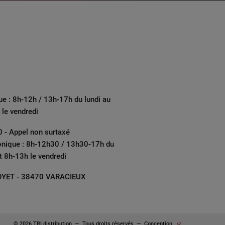
ue : 8h-12h / 13h-17h du lundi au
 le vendredi
 - Appel non surtaxé
onique : 8h-12h30 / 13h30-17h du
et 8h-13h le vendredi
YET - 38470 VARACIEUX
© 2026 TRI distribution
—
Tous droits réservés
—
Conception