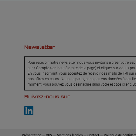
Newsletter
Pour recevoir notre newsletter, nous vous invitons à créer votre espa
sur « Compte » en haut à droite de la page) et cliquer sur « oui » po
En vous inscrivant, vous acceptez de recevoir des mails de TRI sur n
nos offres en cours. Nous ne partageons pas vos données à des tier
moment, vous pouvez vous désinscrire dans votre espace client. Bo
Suivez-nous sur
Présentation
—
CGV
—
Mentions légales
—
Contact
—
Politique de confident