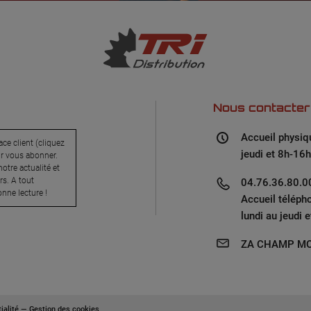
Nous contacter
Accueil physiq
ce client (cliquez
jeudi et 8h-16h
ur vous abonner.
otre actualité et
s. A tout
04.76.36.80.00
nne lecture !
Accueil téléph
lundi au jeudi 
ZA CHAMP MO
ialité
—
Gestion des cookies