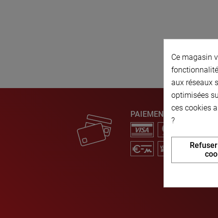
Ce magasin vo
fonctionnalité
aux réseaux so
optimisées su
ces cookies a
PAIEMENT SÉCURISÉ
?
Refuser
coo