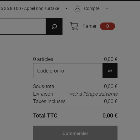
76.36.80.00 - Appel non surtaxé
•
Compte
•
Panier
0
0 articles
0,00 €
ok
Sous-total
0,00 €
Livraison
voir à l'étape suivante
Taxes incluses
0,00 €
Total TTC
0,00 €
Commander