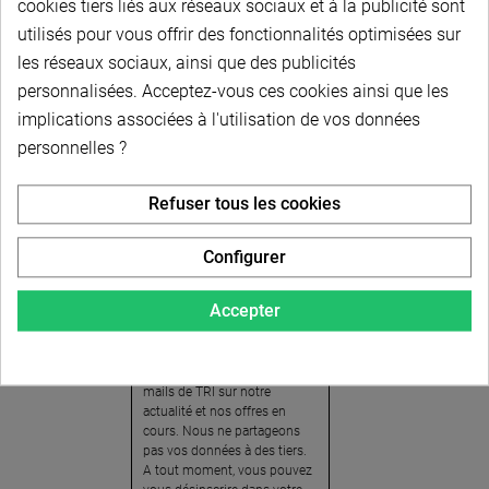
cookies tiers liés aux réseaux sociaux et à la publicité sont
utilisés pour vous offrir des fonctionnalités optimisées sur
les réseaux sociaux, ainsi que des publicités
personnalisées. Acceptez-vous ces cookies ainsi que les
implications associées à l'utilisation de vos données
personnelles ?
Newsletter
Refuser tous les cookies
Pour recevoir notre
newsletter, nous vous
Configurer
invitons à créer votre espace
client (cliquez sur « Compte »
Accepter
en haut à droite de la page) et
cliquer sur « oui » pour vous
abonner. En vous inscrivant,
vous acceptez de recevoir des
mails de TRI sur notre
actualité et nos offres en
cours. Nous ne partageons
pas vos données à des tiers.
A tout moment, vous pouvez