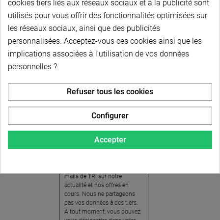
cookies tiers liés aux réseaux sociaux et à la publicité sont
utilisés pour vous offrir des fonctionnalités optimisées sur
les réseaux sociaux, ainsi que des publicités
personnalisées. Acceptez-vous ces cookies ainsi que les
implications associées à l'utilisation de vos données
personnelles ?
Newsletter
Refuser tous les cookies
Pour recevoir notre
newsletter, nous vous
Configurer
invitons à créer votre espace
client (cliquez sur « Compte »
Accepter
en haut à droite de la page) et
cliquer sur « oui » pour vous
abonner. En vous inscrivant,
vous acceptez de recevoir des
mails de TRI sur notre
actualité et nos offres en
cours. Nous ne partageons
pas vos données à des tiers.
A tout moment, vous pouvez