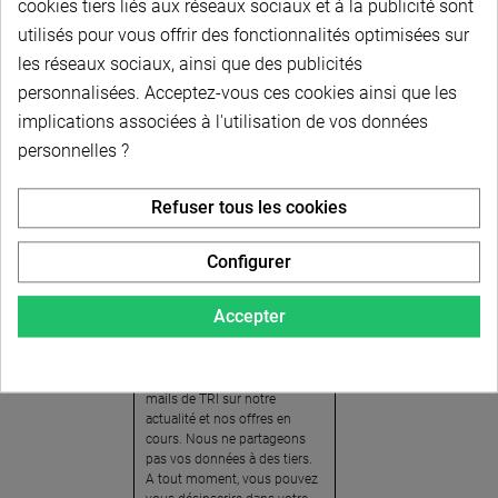
cookies tiers liés aux réseaux sociaux et à la publicité sont
utilisés pour vous offrir des fonctionnalités optimisées sur
les réseaux sociaux, ainsi que des publicités
personnalisées. Acceptez-vous ces cookies ainsi que les
implications associées à l'utilisation de vos données
personnelles ?
Newsletter
Refuser tous les cookies
Pour recevoir notre
newsletter, nous vous
Configurer
invitons à créer votre espace
client (cliquez sur « Compte »
Accepter
en haut à droite de la page) et
cliquer sur « oui » pour vous
abonner. En vous inscrivant,
vous acceptez de recevoir des
mails de TRI sur notre
actualité et nos offres en
cours. Nous ne partageons
pas vos données à des tiers.
A tout moment, vous pouvez