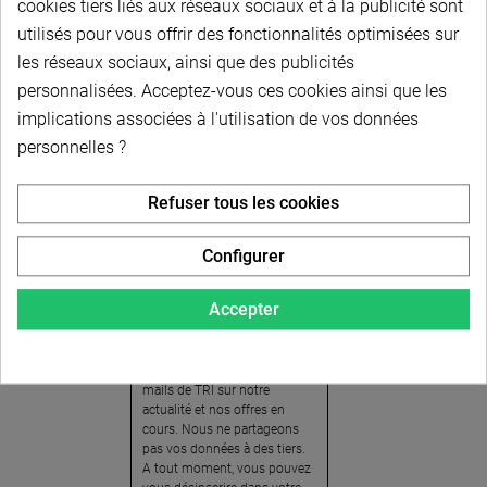
cookies tiers liés aux réseaux sociaux et à la publicité sont
utilisés pour vous offrir des fonctionnalités optimisées sur
les réseaux sociaux, ainsi que des publicités
personnalisées. Acceptez-vous ces cookies ainsi que les
implications associées à l'utilisation de vos données
personnelles ?
Newsletter
Refuser tous les cookies
Pour recevoir notre
newsletter, nous vous
Configurer
invitons à créer votre espace
client (cliquez sur « Compte »
Accepter
en haut à droite de la page) et
cliquer sur « oui » pour vous
abonner. En vous inscrivant,
vous acceptez de recevoir des
mails de TRI sur notre
actualité et nos offres en
cours. Nous ne partageons
pas vos données à des tiers.
A tout moment, vous pouvez