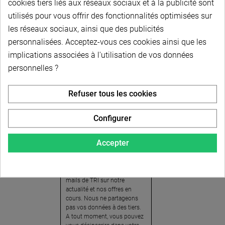
cookies tiers liés aux réseaux sociaux et à la publicité sont
utilisés pour vous offrir des fonctionnalités optimisées sur
les réseaux sociaux, ainsi que des publicités
personnalisées. Acceptez-vous ces cookies ainsi que les
implications associées à l'utilisation de vos données
personnelles ?
Newsletter
Refuser tous les cookies
Pour recevoir notre
newsletter, nous vous
Configurer
invitons à créer votre espace
client (cliquez sur « Compte »
Accepter
en haut à droite de la page) et
cliquer sur « oui » pour vous
abonner. En vous inscrivant,
vous acceptez de recevoir des
mails de TRI sur notre
actualité et nos offres en
cours. Nous ne partageons
pas vos données à des tiers.
A tout moment, vous pouvez