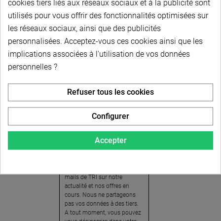
cookies tiers liés aux réseaux sociaux et à la publicité sont
utilisés pour vous offrir des fonctionnalités optimisées sur
les réseaux sociaux, ainsi que des publicités
personnalisées. Acceptez-vous ces cookies ainsi que les
implications associées à l'utilisation de vos données
personnelles ?
Newsletter
Refuser tous les cookies
Pour recevoir notre
newsletter, nous vous
Configurer
invitons à créer votre espace
client (cliquez sur « Compte »
Accepter
en haut à droite de la page) et
cliquer sur « oui » pour vous
abonner. En vous inscrivant,
vous acceptez de recevoir des
mails de TRI sur notre
actualité et nos offres en
cours. Nous ne partageons
pas vos données à des tiers.
A tout moment, vous pouvez