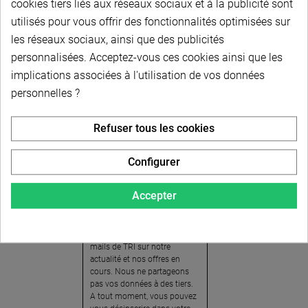
cookies tiers liés aux réseaux sociaux et à la publicité sont
utilisés pour vous offrir des fonctionnalités optimisées sur
les réseaux sociaux, ainsi que des publicités
personnalisées. Acceptez-vous ces cookies ainsi que les
implications associées à l'utilisation de vos données
personnelles ?
Newsletter
Refuser tous les cookies
Pour recevoir notre
newsletter, nous vous
Configurer
invitons à créer votre espace
client (cliquez sur « Compte »
Accepter
en haut à droite de la page) et
cliquer sur « oui » pour vous
abonner. En vous inscrivant,
vous acceptez de recevoir des
mails de TRI sur notre
actualité et nos offres en
cours. Nous ne partageons
pas vos données à des tiers.
A tout moment, vous pouvez