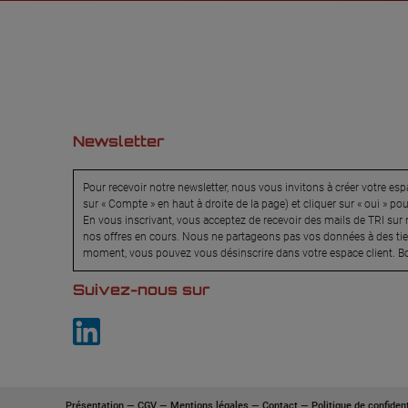
Newsletter
Pour recevoir notre newsletter, nous vous invitons à créer votre espa
sur « Compte » en haut à droite de la page) et cliquer sur « oui » po
En vous inscrivant, vous acceptez de recevoir des mails de TRI sur n
nos offres en cours. Nous ne partageons pas vos données à des tier
moment, vous pouvez vous désinscrire dans votre espace client. Bo
Suivez-nous sur
Présentation
—
CGV
—
Mentions légales
—
Contact
—
Politique de confident