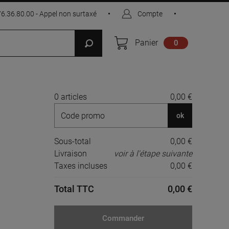
76.36.80.00 - Appel non surtaxé
•
Compte
•
Panier
0
0 articles
0,00 €
ok
Sous-total
0,00 €
Livraison
voir à l'étape suivante
Taxes incluses
0,00 €
Total TTC
0,00 €
Commander