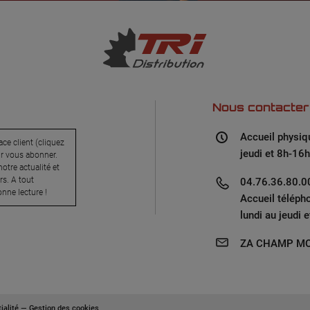
Nous contacter
Accueil physiq
ce client (cliquez
jeudi et 8h-16h
ur vous abonner.
otre actualité et
s. A tout
04.76.36.80.00
nne lecture !
Accueil téléph
lundi au jeudi 
ZA CHAMP MO
ialité
—
Gestion des cookies