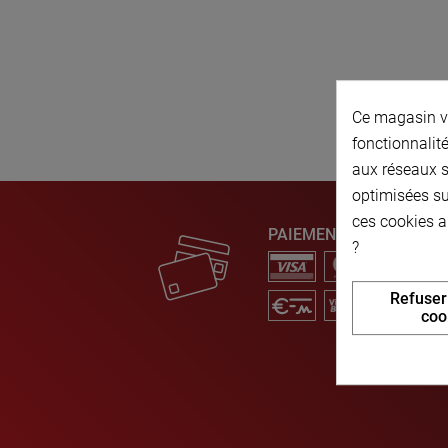
Ce magasin vo
fonctionnalité
aux réseaux so
optimisées su
ces cookies a
PAIEMENT SÉCURISÉ
?
Refuser
coo