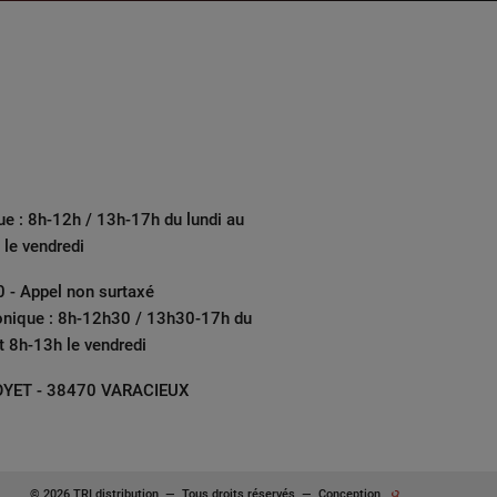
ue : 8h-12h / 13h-17h du lundi au
 le vendredi
 - Appel non surtaxé
onique : 8h-12h30 / 13h30-17h du
et 8h-13h le vendredi
YET - 38470 VARACIEUX
© 2026 TRI distribution
—
Tous droits réservés
—
Conception