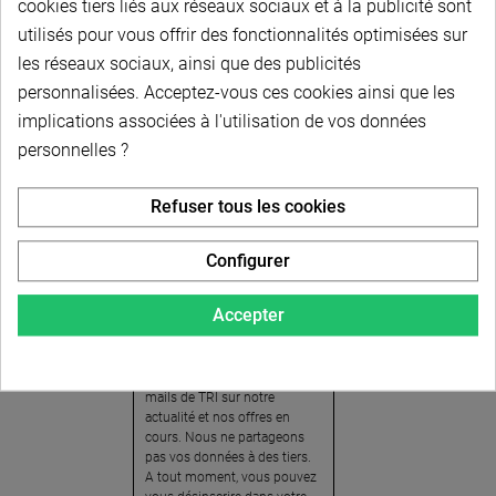
cookies tiers liés aux réseaux sociaux et à la publicité sont
utilisés pour vous offrir des fonctionnalités optimisées sur
les réseaux sociaux, ainsi que des publicités
personnalisées. Acceptez-vous ces cookies ainsi que les
implications associées à l'utilisation de vos données
personnelles ?
Newsletter
Refuser tous les cookies
Pour recevoir notre
newsletter, nous vous
Configurer
invitons à créer votre espace
client (cliquez sur « Compte »
Accepter
en haut à droite de la page) et
cliquer sur « oui » pour vous
abonner. En vous inscrivant,
vous acceptez de recevoir des
mails de TRI sur notre
actualité et nos offres en
cours. Nous ne partageons
pas vos données à des tiers.
A tout moment, vous pouvez