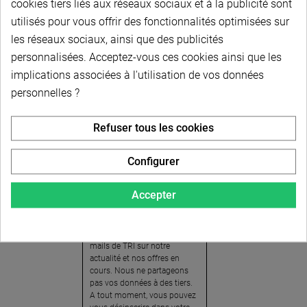
cookies tiers liés aux réseaux sociaux et à la publicité sont
utilisés pour vous offrir des fonctionnalités optimisées sur
les réseaux sociaux, ainsi que des publicités
personnalisées. Acceptez-vous ces cookies ainsi que les
implications associées à l'utilisation de vos données
personnelles ?
Newsletter
Refuser tous les cookies
Pour recevoir notre
newsletter, nous vous
Configurer
invitons à créer votre espace
client (cliquez sur « Compte »
Accepter
en haut à droite de la page) et
cliquer sur « oui » pour vous
abonner. En vous inscrivant,
vous acceptez de recevoir des
mails de TRI sur notre
actualité et nos offres en
cours. Nous ne partageons
pas vos données à des tiers.
A tout moment, vous pouvez