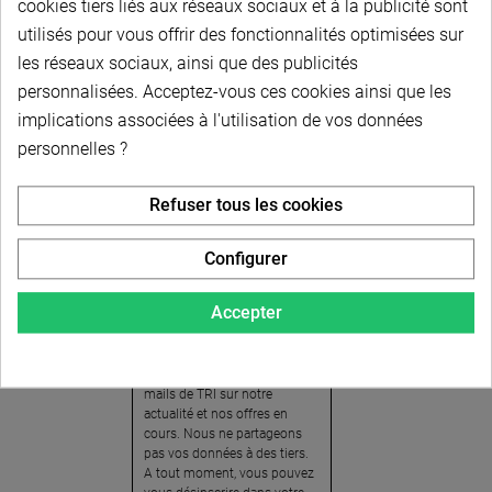
cookies tiers liés aux réseaux sociaux et à la publicité sont
utilisés pour vous offrir des fonctionnalités optimisées sur
les réseaux sociaux, ainsi que des publicités
personnalisées. Acceptez-vous ces cookies ainsi que les
implications associées à l'utilisation de vos données
personnelles ?
Newsletter
Refuser tous les cookies
Pour recevoir notre
newsletter, nous vous
Configurer
invitons à créer votre espace
client (cliquez sur « Compte »
Accepter
en haut à droite de la page) et
cliquer sur « oui » pour vous
abonner. En vous inscrivant,
vous acceptez de recevoir des
mails de TRI sur notre
actualité et nos offres en
cours. Nous ne partageons
pas vos données à des tiers.
A tout moment, vous pouvez