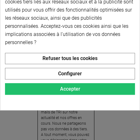
cookies tiers liés aux réseaux sociaux et à la publicité sont
utilisés pour vous offrir des fonctionnalités optimisées sur
les réseaux sociaux, ainsi que des publicités
personnalisées. Acceptez-vous ces cookies ainsi que les
implications associées à l'utilisation de vos données
personnelles ?
Newsletter
Refuser tous les cookies
Pour recevoir notre
newsletter, nous vous
Configurer
invitons à créer votre espace
client (cliquez sur « Compte »
Accepter
en haut à droite de la page) et
cliquer sur « oui » pour vous
abonner. En vous inscrivant,
vous acceptez de recevoir des
mails de TRI sur notre
actualité et nos offres en
cours. Nous ne partageons
pas vos données à des tiers.
A tout moment, vous pouvez