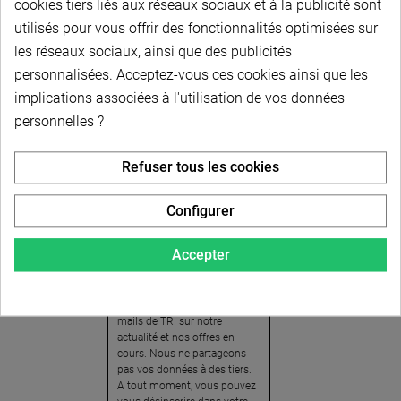
cookies tiers liés aux réseaux sociaux et à la publicité sont
utilisés pour vous offrir des fonctionnalités optimisées sur
les réseaux sociaux, ainsi que des publicités
personnalisées. Acceptez-vous ces cookies ainsi que les
implications associées à l'utilisation de vos données
personnelles ?
Newsletter
Refuser tous les cookies
Pour recevoir notre
newsletter, nous vous
Configurer
invitons à créer votre espace
client (cliquez sur « Compte »
Accepter
en haut à droite de la page) et
cliquer sur « oui » pour vous
abonner. En vous inscrivant,
vous acceptez de recevoir des
mails de TRI sur notre
actualité et nos offres en
cours. Nous ne partageons
pas vos données à des tiers.
A tout moment, vous pouvez