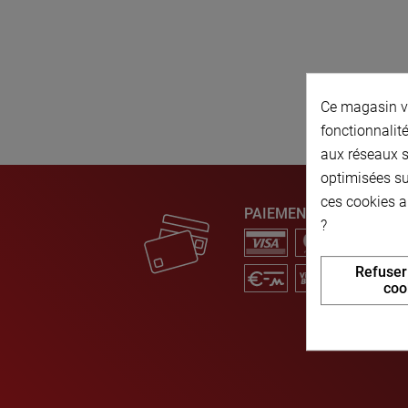
Ce magasin vo
fonctionnalité
aux réseaux so
optimisées su
ces cookies a
PAIEMENT SÉCURISÉ
?
Refuser
coo