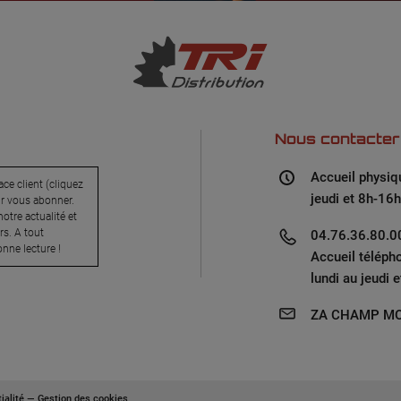
Nous contacter
Accueil physiq
ce client (cliquez
jeudi et 8h-16h
ur vous abonner.
otre actualité et
s. A tout
04.76.36.80.00
nne lecture !
Accueil téléph
lundi au jeudi 
ZA CHAMP MO
ialité
—
Gestion des cookies