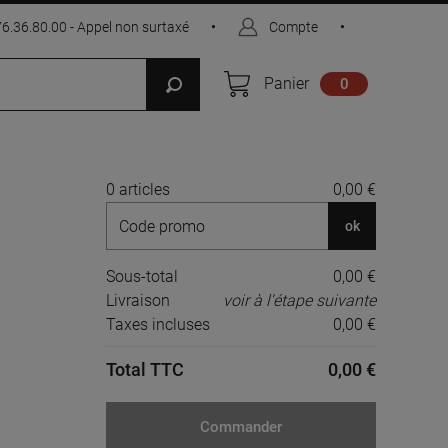
76.36.80.00 - Appel non surtaxé
•
Compte
•
Panier
0
0 articles
0,00 €
ok
Sous-total
0,00 €
Livraison
voir à l'étape suivante
Taxes incluses
0,00 €
Total TTC
0,00 €
Commander