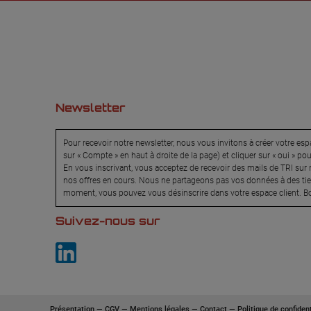
Newsletter
Pour recevoir notre newsletter, nous vous invitons à créer votre espa
sur « Compte » en haut à droite de la page) et cliquer sur « oui » po
En vous inscrivant, vous acceptez de recevoir des mails de TRI sur n
nos offres en cours. Nous ne partageons pas vos données à des tier
moment, vous pouvez vous désinscrire dans votre espace client. Bo
Suivez-nous sur
Présentation
—
CGV
—
Mentions légales
—
Contact
—
Politique de confident