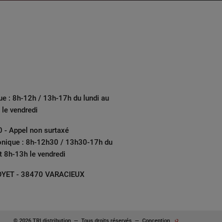
ue : 8h-12h / 13h-17h du lundi au
 le vendredi
 - Appel non surtaxé
onique : 8h-12h30 / 13h30-17h du
et 8h-13h le vendredi
YET - 38470 VARACIEUX
© 2026 TRI distribution
—
Tous droits réservés
—
Conception